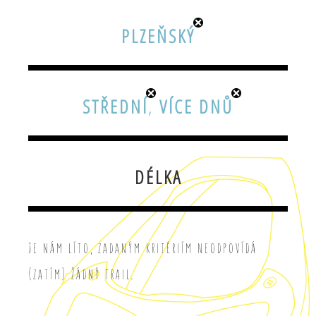
PLZEŇSKÝ
STŘEDNÍ
,
VÍCE DNŮ
DÉLKA
Je nám líto, zadaným kritériím neodpovídá
(zatím) žádný trail.