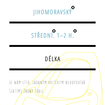
JIHOMORAVSKÝ
STŘEDNÍ
,
1–2 H.
DÉLKA
Je nám líto, zadaným kritériím neodpovídá
(zatím) žádný trail.