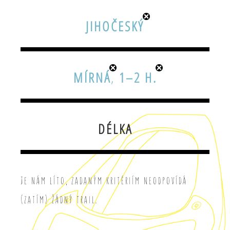
JIHOČESKÝ
MÍRNÁ
,
1–2 H.
DÉLKA
Je nám líto, zadaným kritériím neodpovídá
(zatím) žádný trail.