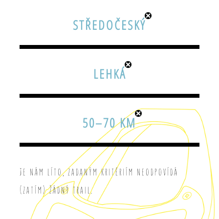
STŘEDOČESKÝ
LEHKÁ
50–70 KM
Je nám líto, zadaným kritériím neodpovídá
(zatím) žádný trail.