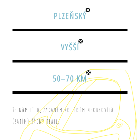
PLZEŇSKÝ
VYŠŠÍ
50–70 KM
Je nám líto, zadaným kritériím neodpovídá
(zatím) žádný trail.