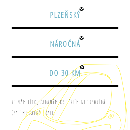
PLZEŇSKÝ
NÁROČNÁ
DO 30 KM
Je nám líto, zadaným kritériím neodpovídá
(zatím) žádný trail.