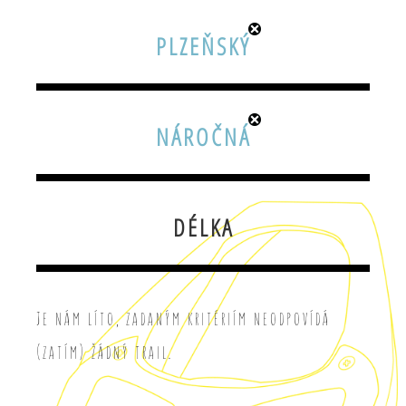
PLZEŇSKÝ
NÁROČNÁ
DÉLKA
Je nám líto, zadaným kritériím neodpovídá
(zatím) žádný trail.