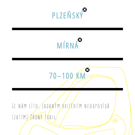
PLZEŇSKÝ
MÍRNÁ
70–100 KM
Je nám líto, zadaným kritériím neodpovídá
(zatím) žádný trail.