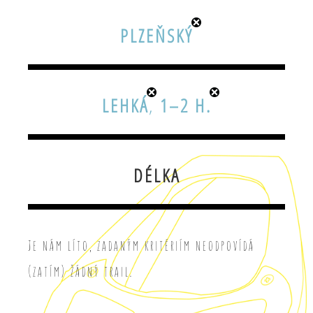
PLZEŇSKÝ
LEHKÁ
,
1–2 H.
DÉLKA
Je nám líto, zadaným kritériím neodpovídá
(zatím) žádný trail.