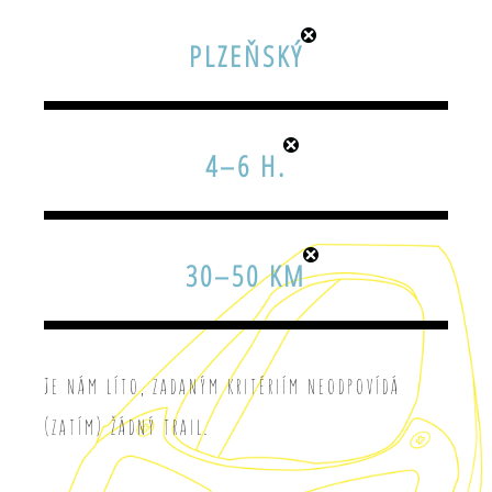
PLZEŇSKÝ
4–6 H.
30–50 KM
Je nám líto, zadaným kritériím neodpovídá
(zatím) žádný trail.