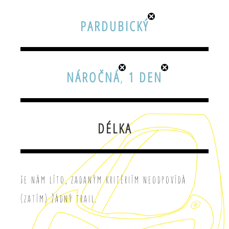
PARDUBICKÝ
NÁROČNÁ
,
1 DEN
DÉLKA
Je nám líto, zadaným kritériím neodpovídá
(zatím) žádný trail.