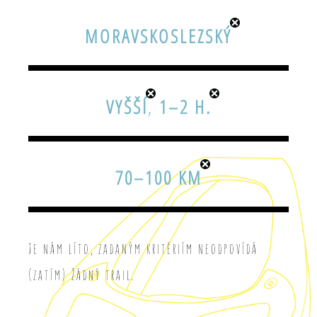
MORAVSKOSLEZSKÝ
VYŠŠÍ
,
1–2 H.
70–100 KM
Je nám líto, zadaným kritériím neodpovídá
(zatím) žádný trail.