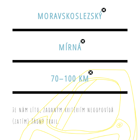
MORAVSKOSLEZSKÝ
MÍRNÁ
70–100 KM
Je nám líto, zadaným kritériím neodpovídá
(zatím) žádný trail.