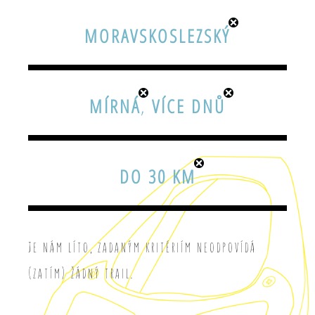
MORAVSKOSLEZSKÝ
MÍRNÁ
,
VÍCE DNŮ
DO 30 KM
Je nám líto, zadaným kritériím neodpovídá
(zatím) žádný trail.