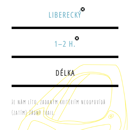
LIBERECKÝ
1–2 H.
DÉLKA
Je nám líto, zadaným kritériím neodpovídá
(zatím) žádný trail.