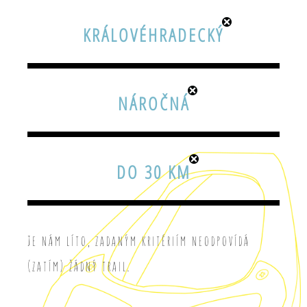
KRÁLOVÉHRADECKÝ
NÁROČNÁ
DO 30 KM
Je nám líto, zadaným kritériím neodpovídá
(zatím) žádný trail.