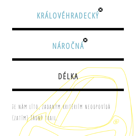
KRÁLOVÉHRADECKÝ
NÁROČNÁ
DÉLKA
Je nám líto, zadaným kritériím neodpovídá
(zatím) žádný trail.