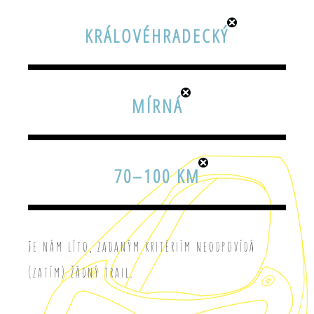
KRÁLOVÉHRADECKÝ
MÍRNÁ
70–100 KM
Je nám líto, zadaným kritériím neodpovídá
(zatím) žádný trail.