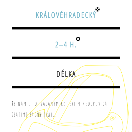
KRÁLOVÉHRADECKÝ
2–4 H.
DÉLKA
Je nám líto, zadaným kritériím neodpovídá
(zatím) žádný trail.