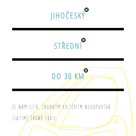
JIHOČESKÝ
STŘEDNÍ
DO 30 KM
Je nám líto, zadaným kritériím neodpovídá
(zatím) žádný trail.