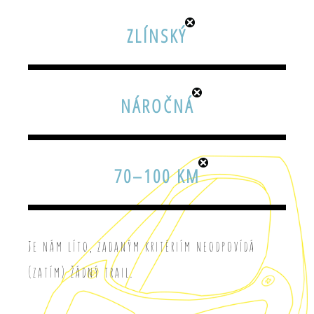
ZLÍNSKÝ
NÁROČNÁ
70–100 KM
Je nám líto, zadaným kritériím neodpovídá
(zatím) žádný trail.