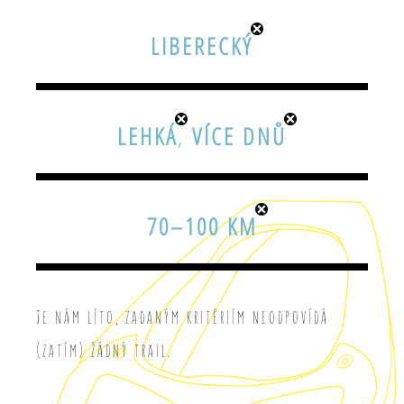
LIBERECKÝ
LEHKÁ
,
VÍCE DNŮ
70–100 KM
Je nám líto, zadaným kritériím neodpovídá
(zatím) žádný trail.