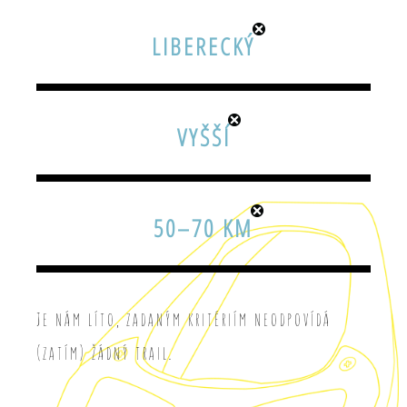
LIBERECKÝ
VYŠŠÍ
50–70 KM
Je nám líto, zadaným kritériím neodpovídá
(zatím) žádný trail.