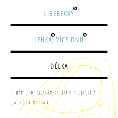
LIBERECKÝ
LEHKÁ
,
VÍCE DNŮ
DÉLKA
Je nám líto, zadaným kritériím neodpovídá
(zatím) žádný trail.