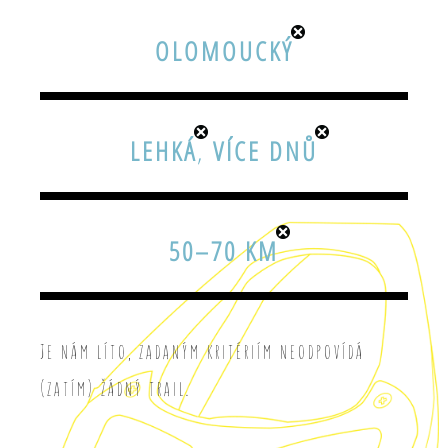
OLOMOUCKÝ
LEHKÁ
,
VÍCE DNŮ
50–70 KM
Je nám líto, zadaným kritériím neodpovídá
(zatím) žádný trail.