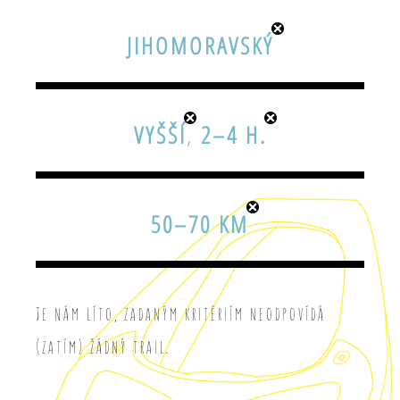
JIHOMORAVSKÝ
VYŠŠÍ
,
2–4 H.
50–70 KM
Je nám líto, zadaným kritériím neodpovídá
(zatím) žádný trail.