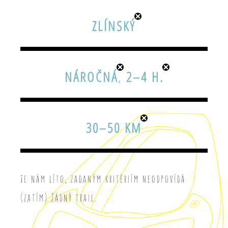
ZLÍNSKÝ
NÁROČNÁ
,
2–4 H.
30–50 KM
Je nám líto, zadaným kritériím neodpovídá
(zatím) žádný trail.