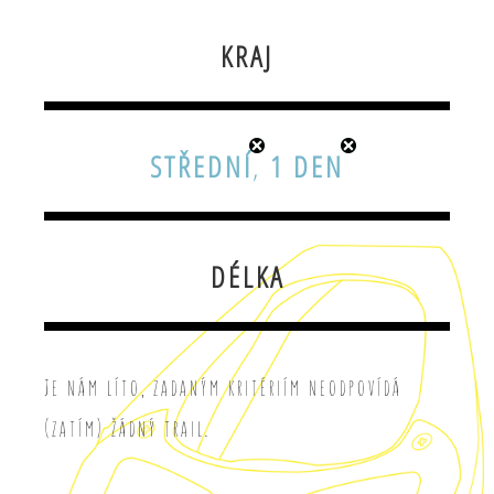
KRAJ
STŘEDNÍ
,
1 DEN
DÉLKA
Je nám líto, zadaným kritériím neodpovídá
(zatím) žádný trail.